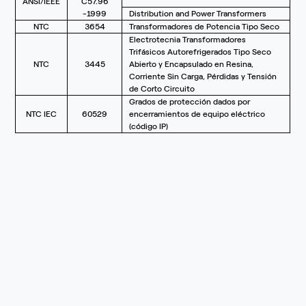
ANSI/IEEE
C57.96
-1999
Distribution and Power Transformers
NTC
3654
Transformadores de Potencia Tipo Seco
Electrotecnia Transformadores
Trifásicos Autorefrigerados Tipo Seco
NTC
3445
Abierto y Encapsulado en Resina,
Corriente Sin Carga, Pérdidas y Tensión
de Corto Circuito
Grados de protección dados por
NTC IEC
60529
encerramientos de equipo eléctrico
(código IP)