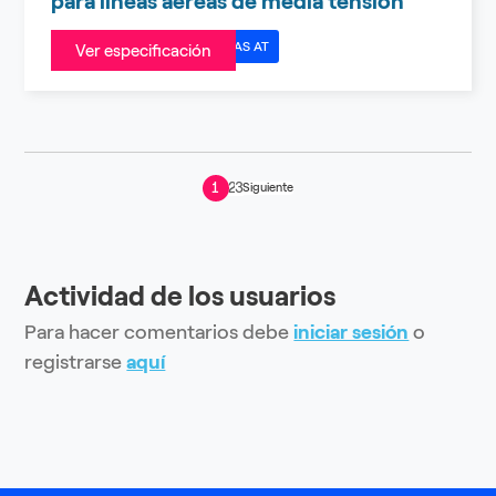
para líneas aéreas de media tensión
ESPECIFICACIONES TÉCNICAS AT
Ver especificación
1
2
3
Siguiente
Actividad de los usuarios
Para hacer comentarios debe
iniciar sesión
o
registrarse
aquí