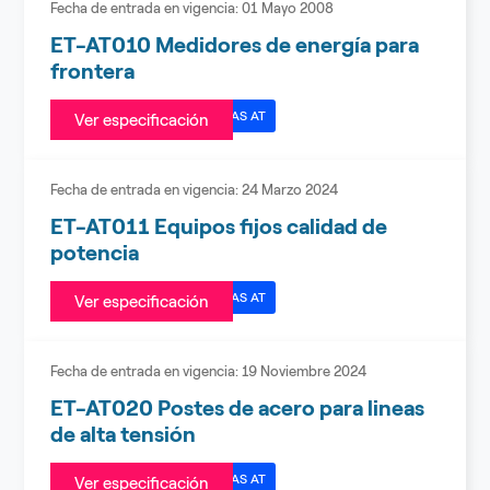
Fecha de entrada en vigencia:
01 Mayo 2008
ET-AT010 Medidores de energía para
frontera
ESPECIFICACIONES TÉCNICAS AT
Ver especificación
Fecha de entrada en vigencia:
24 Marzo 2024
ET-AT011 Equipos fijos calidad de
potencia
ESPECIFICACIONES TÉCNICAS AT
Ver especificación
Fecha de entrada en vigencia:
19 Noviembre 2024
ET-AT020 Postes de acero para lineas
de alta tensión
ESPECIFICACIONES TÉCNICAS AT
Ver especificación