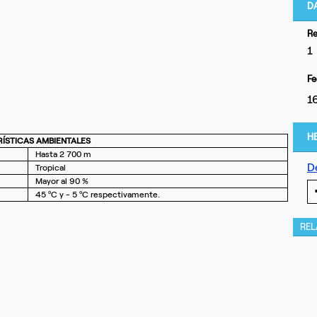
D
Re
1
Fe
1
H
ÍSTICAS AMBIENTALES
Hasta 2 700 m
D
Tropical
Mayor al 90 %
45 ºC y - 5 ºC respectivamente.
RE