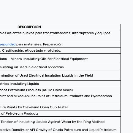
DESCRIPCIÓN
ales aislantes nuevos para transformadores, interruptores y equipos
seguridad
para materiales. Preparación.
 Clasificación, etiquetado y rotulado.
ions – Mineral Insulating Oils For Electrical Equipment
sulating oil used in electrical apparatus.
ination of Used Electrical Insulating Liquids in the Field
trical Insulating Liquids
r of Petroleum Products (ASTM Color Scale)
oint and Mixed Aniline Point of Petroleum Products and Hydrocarbon
Fire Points by Cleveland Open Cup Tester
t of Petroleum Products
l Tension of Insulating Liquids Against Water by the Ring Method
elative Density, or API Gravity of Crude Petroleum and Liquid Petroleum