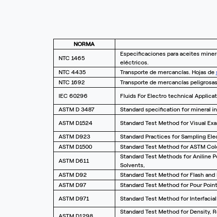
NORMA
Especificaciones para aceites miner
NTC 1465
eléctricos.
NTC 4435
Transporte de mercancías. Hojas de
NTC 1692
Transporte de mercancías peligrosas.
IEC 60296
Fluids For Electro technical Applicat
ASTM D 3487
Standard specification for mineral in
ASTM D1524
Standard Test Method for Visual Exam
ASTM D923
Standard Practices for Sampling Elec
ASTM D1500
Standard Test Method for ASTM Colo
Standard Test Methods for Aniline P
ASTM D611
Solvents,
ASTM D92
Standard Test Method for Flash and 
ASTM D97
Standard Test Method for Pour Poin
ASTM D971
Standard Test Method for Interfacia
Standard Test Method for Density, R
ASTM D1298