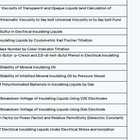
Viscosity of Transparent and Opaque Liquids (and Calculation of
Kinematic Viscosity to Say bolt Universal Viscosity or to Say bolt Furol
lfur in Electrical Insulating Liquids
sulating Liquids by Coulometric Karl Fischer Titration
ase Number by Color-Indicator Titration
-Butyl- p-Cresol and 2,6-di-tert-Butyl Phenol in Electrical Insulating
ability of Mineral Insulating Oil
ability of Inhibited Mineral Insulating Oil by Pressure Vessel
 Polychlorinated Biphenyls in Insulating Liquids by Gas
 Breakdown Voltage of Insulating Liquids Using VDE Electrodes
 Breakdown Voltage of Insulating Liquids Using Disk Electrode
 Factor (or Power Factor) and Relative Permittivity (Dielectric Constant)
Electrical Insulating Liquids Under Electrical Stress and Ionization