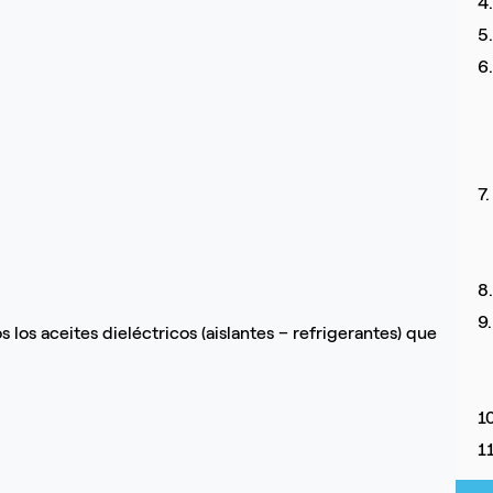
4
5
6
7
8
9
 los aceites dieléctricos (aislantes – refrigerantes) que
1
1