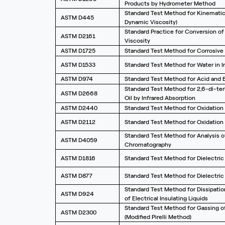
Products by Hydrometer Method
Standard Test Method for Kinematic 
ASTM D445
Dynamic Viscosity)
Standard Practice for Conversion of 
ASTM D2161
Viscosity
ASTM D1725
Standard Test Method for Corrosive Su
ASTM D1533
Standard Test Method for Water in In
ASTM D974
Standard Test Method for Acid and B
Standard Test Method for 2,6-di-tert
ASTM D2668
Oil by Infrared Absorption
ASTM D2440
Standard Test Method for Oxidation St
ASTM D2112
Standard Test Method for Oxidation St
Standard Test Method for Analysis of
ASTM D4059
Chromatography
ASTM D1816
Standard Test Method for Dielectric
ASTM D877
Standard Test Method for Dielectric
Standard Test Method for Dissipation
ASTM D924
of Electrical Insulating Liquids
Standard Test Method for Gassing of 
ASTM D2300
(Modified Pirelli Method)