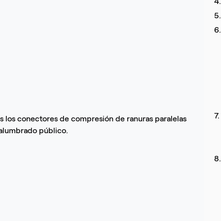
4
5
6
7
os los conectores de compresión de ranuras paralelas
 alumbrado público.
8