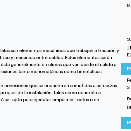
9
1
1
lelas son elementos mecánicos que trabajan a tracción y
E
trico y mecánico entre cables. Estos elementos serán
 ésta generalmente en climas que van desde el cálido al
D
conexiones tanto monometálicas como bimetálicas.
Re
 en conexiones que se encuentren sometidas a esfuerzos
3
propios de la instalación, tales como conexión a
á ser apto para ejecutar empalmes rectos o en
Fe
0
H