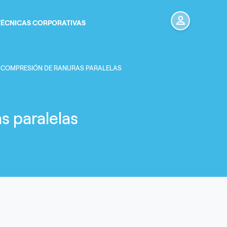
TÉCNICAS CORPORATIVAS
Menú de cuenta de usua
ayuda a la navegación
 COMPRESIÓN DE RANURAS PARALELAS
 paralelas