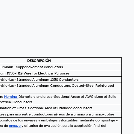
DESCRIPCIÓN
aluminun- copper overheat conductors.
num 1350–H19 Wire for Electrical Purposes.
entric-Lay-Stranded Aluminum 1350 Conductors.
entric-Lay-Stranded Aluminum Conductors, Coated-Steel Reinforced
ard
Nominal
Diameters and cross-Sectional Areas of AWG sizes of Solid
ectrical Conductors.
nation of Cross-Sectional Area of Stranded conductors.
res para uso entre conductores aéreos de aluminio o aluminio-cobre
quisitos de los envases y embalajes valorizables mediante compostaje y
ma de
ensayo
y criterios de evaluación para la aceptación final del