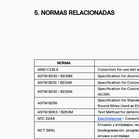
5. NORMAS RELACIONADAS
NORMA
ANSI C119.4
Conectors for use bet 
ASTM B230 / B230M
Specification for Alumi
ASTM B231 / B231M
Specification for Conc
Specification for Conc
ASTM B232 / B232M
(ACSR).
Specification for Stand
ASTM B258
Round Wires Used as El
ASTM B263 / B263M
Test Method for determi
NTC 2244
Electrotecnia
– Conecto
Envases y embalajes. re
NCT 5991
biodegradación. progra
envase o embalaje