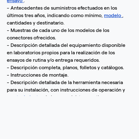
ensayo
.
- Antecedentes de suministros efectuados en los
últimos tres años, indicando como mínimo,
modelo
,
cantidades y destinatario.
- Muestras de cada uno de los modelos de los
conectores ofrecidos.
- Descripción detallada del equipamiento disponible
en laboratorios propios para la realización de los
ensayos de rutina y/o entrega requeridos.
- Descripción completa, planos, folletos y catálogos.
- Instrucciones de montaje.
- Descripción detallada de la herramienta necesaria
para su instalación, con instrucciones de operación y
mantenimiento
. Aclarar suministro y cotizar.
- El oferente adjuntará con su propuesta los
certificados del
sistema
de
calidad
y de
conformidad
de
producto
con noma
técnica
y con
RETIE
, expedido
por una entidad autorizada por la ONAC-Organismo
Nacional de
Acreditación
de Colombia.