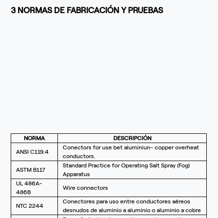
3 NORMAS DE FABRICACIÓN Y PRUEBAS
NORMA
DESCRIPCIÓN
Conectors for use bet aluminiun- copper overheat
ANSI C119.4
conductors.
Standard Practice for Operating Salt Spray (Fog)
ASTM B117
Apparatus
UL 486A-
Wire connectors
486B
Conectores para uso entre conductores aéreos
NTC 2244
desnudos de aluminio a aluminio o aluminio a cobre