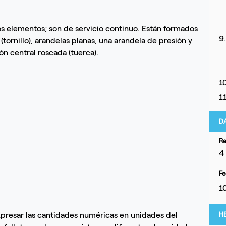
ros elementos; son de servicio continuo. Están formados
9
tornillo), arandelas planas, una arandela de presión y
ón central roscada (tuerca).
1
1
D
Re
4
Fe
1
presar las cantidades numéricas en unidades del
H