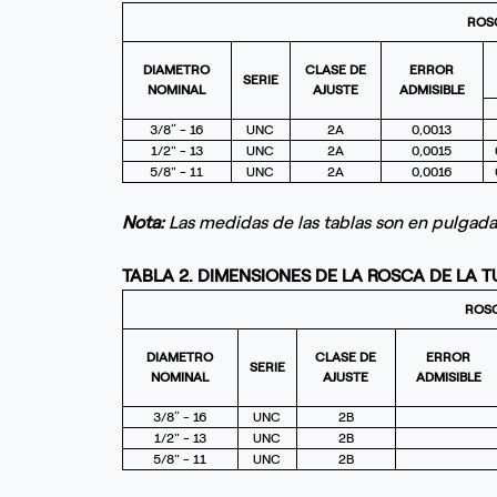
ROSC
DIAMETRO
CLASE DE
ERROR
SERIE
NOMINAL
AJUSTE
ADMISIBLE
3/8” - 16
UNC
2A
0,0013
1/2" - 13
UNC
2A
0,0015
5/8" - 11
UNC
2A
0,0016
Nota:
Las medidas de las tablas son en pulgada
TABLA 2. DIMENSIONES DE LA ROSCA DE LA 
ROSC
DIAMETRO
CLASE DE
ERROR
SERIE
NOMINAL
AJUSTE
ADMISIBLE
3/8” - 16
UNC
2B
1/2" - 13
UNC
2B
5/8" - 11
UNC
2B