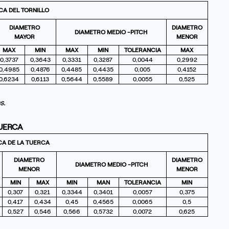
A DEL TORNILLO
DIAMETRO
DIAMETRO
DIAMETRO MEDIO -PITCH
MAYOR
MENOR
MAX
MIN
MAX
MIN
TOLERANCIA
MAX
0,3737
0,3643
0,3331
0,3287
0,0044
0,2992
0,4985
0,4876
0,4485
0,4435
0,005
0,4152
0,6234
0,6113
0,5644
0,5589
0,0055
0,525
s.
TUERCA
A DE LA TUERCA
DIAMETRO
DIAMETRO
DIAMETRO MEDIO -PITCH
MENOR
MENOR
MIN
MAX
MIN
MAN
TOLERANCIA
MIN
0,307
0,321
0,3344
0,3401
0,0057
0,375
0,417
0,434
0,45
0,4565
0,0065
0,5
0,527
0,546
0,566
0,5732
0,0072
0,625