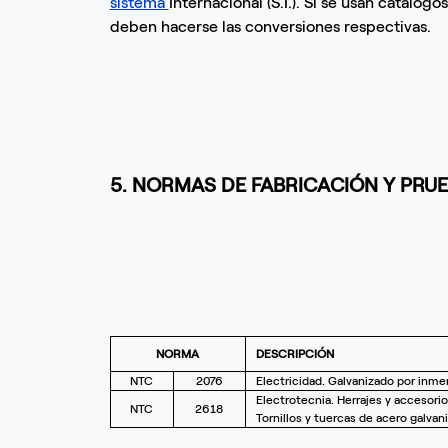
sistema
Internacional (S.I.). Si se usan catálog
deben hacerse las conversiones respectivas.
5. NORMAS DE FABRICACIÓN Y PRU
NORMA
DESCRIPCIÓN
NTC
2076
Electricidad. Galvanizado por inmer
Electrotecnia. Herrajes y accesorio
NTC
2618
Tornillos y tuercas de acero galvani