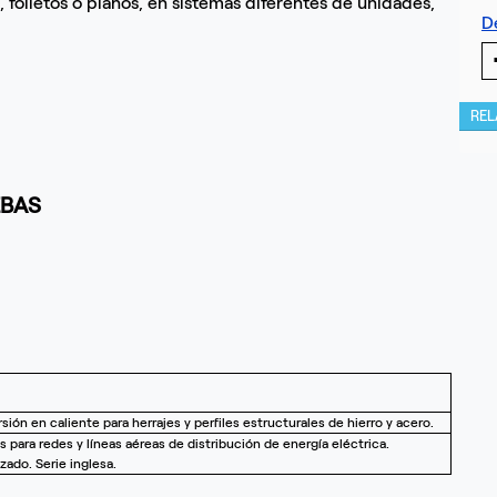
os, folletos o planos, en sistemas diferentes de unidades,
D
RE
EBAS
sión en caliente para herrajes y perfiles estructurales de hierro y acero.
s para redes y líneas aéreas de distribución de energía eléctrica.
zado. Serie inglesa.