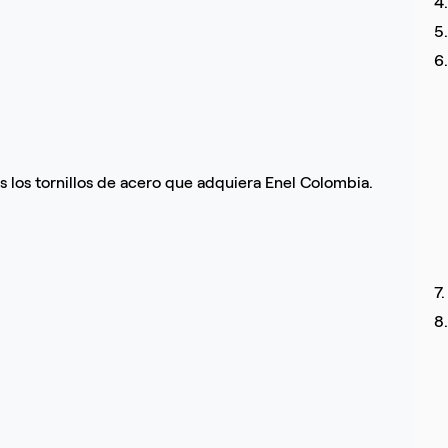
4
5
6
s los tornillos de acero que adquiera Enel Colombia.
7
8