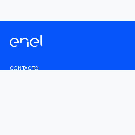
CONTACTO
Linea Nacional De Servicios
+57 1 711 5115
Correo Electrónico
servicioalcliente@enel.com
MAPA DEL SITIO