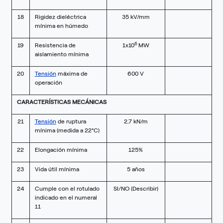
18
Rigidez dieléctrica
35 kV/mm
mínima en húmedo
6
19
Resistencia de
1x10
MW
aislamiento mínima
20
Tensión
máxima de
600 V
operación
CARACTERÍSTICAS MECÁNICAS
21
Tensión
de ruptura
2,7 kN/m
mínima (medida a 22°C)
22
Elongación mínima
125%
23
Vida útil mínima
5 años
24
Cumple con el rotulado
SI/NO (Describir)
indicado en el numeral
11