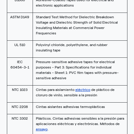
D1000
Adhesive-Coated Tapes used for electrical and
electronic applications
ASTM D149
Standard Test Method for Dielectric Breakdown
Voltage and Dielectric Strength of Solid Electrical
Insulating Materials at Commercial Power
Frequencies
UL 510
Polyvinyl chloride, polyethylene, and rubber
insulating tape
IEC
Pressure-sensitive adhesive tapes for electrical
60454-3-1
purposes - Part 3: Specifications for individual
materials - Sheet 1: PVC film tapes with pressure-
sensitive adhesive
NTC 1023
Cintas para aislamiento
eléctrico
de plástico de
cloruro de vinilo, sensible a la presión
NTC 2208
Cintas aislantes adhesivas termoplásticas
NTC 3302
Plásticos. Cintas adhesivas sensibles a la presión para
aplicaciones eléctricas y electrónicas. Métodos de
ensayo
.