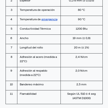
2
Espesor
0,178 mm (± 0,025)
3
Temperatura de operación
80 °C
4
Temperatura de
emergencia
90 °C
5
Conductividad Térmica
1200 Btu
6
Ancho
19 mm (± 0,8)
7
Longitud del rollo
20 m (± 1%)
8
Adhesión al acero (medida a
2,4 N/cm
22°C)
9
Adhesión al respaldo
2,0 N/cm
(medida a 22°C)
10
Bandereo máximo
2,5 mm
11
Flamabilidad
Según UL 510 ó 4 seg
(ASTM D1000)