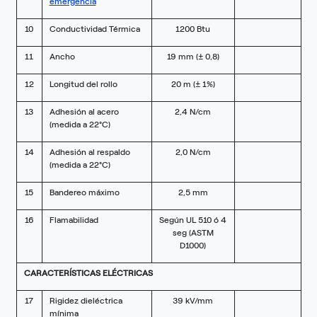
emergencia
10
Conductividad Térmica
1200 Btu
11
Ancho
19 mm (± 0,8)
12
Longitud del rollo
20 m (± 1%)
13
Adhesión al acero
2,4 N/cm
(medida a 22°C)
14
Adhesión al respaldo
2,0 N/cm
(medida a 22°C)
15
Bandereo máximo
2,5 mm
16
Flamabilidad
Según UL 510 ó 4
seg (ASTM
D1000)
CARACTERÍSTICAS ELÉCTRICAS
17
Rigidez dieléctrica
39 kV/mm
mínima