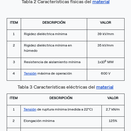
Tabla 2 Características físicas del
material
ITEM
DESCRIPCIÓN
VALOR
1
Rigidez dieléctrica mínima
39 kV/mm
2
Rigidez dieléctrica mínima en
35 kV/mm
húmedo
6
3
Resistencia de aislamiento mínima
1x10
MW
4
Tensión
máxima de operación
600 V
Tabla 3 Características eléctricas del
material
ITEM
DESCRIPCIÓN
VALOR
1
Tensión
de ruptura mínima (medida a 22°C)
2,7 kN/m
2
Elongación mínima
125%