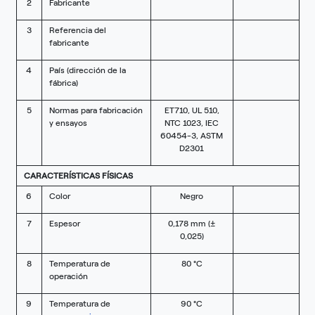
2
Fabricante
3
Referencia del
fabricante
4
País (dirección de la
fábrica)
5
Normas para fabricación
ET710, UL 510,
y ensayos
NTC 1023, IEC
60454-3, ASTM
D2301
CARACTERÍSTICAS FÍSICAS
6
Color
Negro
7
Espesor
0,178 mm (±
0,025)
8
Temperatura de
80 °C
operación
9
Temperatura de
90 °C