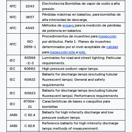
Electrotecnia Bombillas de vapor de sodio a alta
NTC
2243
presión.
Pérdidas máximas en balastos, para bombillas de
NTC
3657
alta intensidad de descarga.
Métodos de
ensayo
para la medición de pérdidas
NTC
4545
de potencia en balastos.
Procedimientos de muestreo para
inspección
ISO
por atributos. Parte 1 : Planes de muestreo
NTC
2859-1
determinados por el nivel aceptable de
calidad
para
inspección
lote
a
lote
.
60598
Luminaries for road and street lighting. Particular
IEC
-2-3
requirements.
IEC
60662
High pressure sodium vapor lamps.
Ballasts for discharge lamps (excluding tubular
IEC
60922
fluorescent lamps). General and safety
requirements
Ballasts for discharge lamps (excluding tubular
IEC
60923
fluorescent lamps). Performance requirements
67004-
Características de bases o casquillos para
IEC
21
bombillas
Ballasts for high intensity discharge and low
ANSI
C 82.4
pressure sodium lamps.
Reference ballasts for high intensity discharge
ANSI
C 82.6
lamps methods of measurenment.