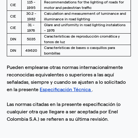
115 -
Recommendations for the lighting of roads for
CIE
1995
motor and pedestrian traffic
30.2 -
Calculation and measurement of luminance and
CIE
1982
illuminance in road lighting
31 -
Glare and uniformity in road lighting instalations
CIE
1976
- 1976
Características de reproducción cromática y
DIN
5035
tonos de luz
Características de bases o casquillos para
DIN
49620
bombillas
Pueden emplearse otras normas internacionalmente
reconocidas equivalentes o superiores a las aquí
señaladas, siempre y cuando se ajusten a lo solicitado
en la presente
Especificación Técnica
.
Las normas citadas en la presente especificación (o
cualquier otra que llegare a ser aceptada por Enel
Colombia S.A.) se refieren a su última revisión.