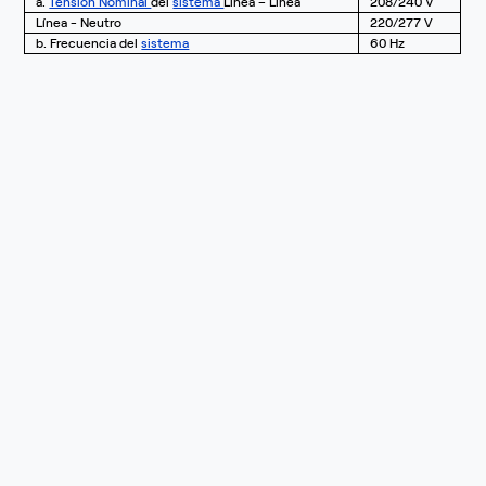
a.
Tensión Nominal
del
sistema
Línea – Línea
208/240 V
Línea - Neutro
220/277 V
b. Frecuencia del
sistema
60 Hz