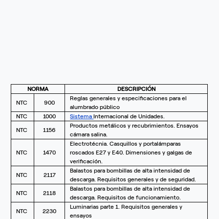
NORMA
DESCRIPCIÓN
Reglas generales y especificaciones para el
NTC
900
alumbrado público
NTC
1000
Sistema
Internacional de Unidades.
Productos metálicos y recubrimientos. Ensayos
NTC
1156
cámara salina.
Electrotécnia. Casquillos y portalámparas
NTC
1470
roscados E27 y E40. Dimensiones y galgas de
verificación.
Balastos para bombillas de alta intensidad de
NTC
2117
descarga. Requisitos generales y de seguridad.
Balastos para bombillas de alta intensidad de
NTC
2118
descarga. Requisitos de funcionamiento.
Luminarias parte 1. Requisitos generales y
NTC
2230
ensayos