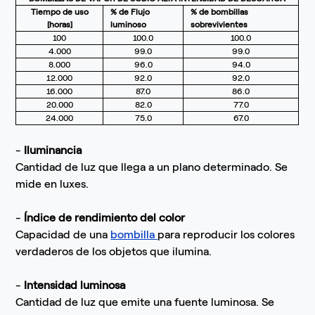
Tiempo de uso
% de Flujo
% de bombillas
[horas]
luminoso
sobrevivientes
100
100.0
100.0
4.000
99.0
99.0
8.000
96.0
94.0
12.000
92.0
92.0
16.000
87.0
86.0
20.000
82.0
77.0
24.000
75.0
67.0
-
Iluminancia
Cantidad de luz que llega a un plano determinado. Se
mide en luxes.
-
Índice de rendimiento del color
Capacidad de una
bombilla
para reproducir los colores
verdaderos de los objetos que ilumina.
-
Intensidad luminosa
Cantidad de luz que emite una fuente luminosa. Se