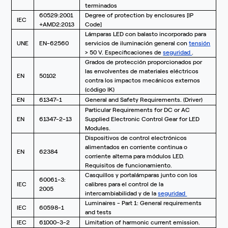
terminados
60529:2001
Degree of protection by enclosures [IP
IEC
+AMD2:2013
Code]
Lámparas LED con balasto incorporado para
UNE
EN-62560
servicios de iluminación general con
tensión
> 50 V. Especificaciones de
seguridad
.
Grados de protección proporcionados por
las envolventes de materiales eléctricos
EN
50102
contra los impactos mecánicos externos
(código IK)
EN
61347-1
General and Safety Requirements. (Driver)
Particular Requirements for DC or AC
EN
61347-2-13
Supplied Electronic Control Gear for LED
Modules.
Dispositivos de control electrónicos
alimentados en corriente continua o
EN
62384
corriente alterna para módulos LED.
Requisitos de funcionamiento.
Casquillos y portalámparas junto con los
60061-3:
IEC
calibres para el control de la
2005
intercambiabilidad y de la
seguridad
Luminaires - Part 1: General requirements
IEC
60598-1
and tests
IEC
61000-3-2
Limitation of harmonic current emission.