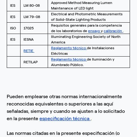
Approved Method Measuring Lumen
IES
LM 80-08
Maintenance of LED light
Electrical and Photometric Measurements
IES
LM 79-08
of Solid-State Lighting Products
Requisitos generales para la competencia
ISO
17025
de los laboratorios de
ensayo
y
calibración
.
Illuminating Engineering Society of North
IES
IESNA
America
Reglamento técnico
de Instalaciones
RETIE
Eléctricas
Reglamento técnico
de Iluminación y
RETILAP
Alumbrado Público.
Pueden emplearse otras normas internacionalmente
reconocidas equivalentes o superiores a las aquí
señaladas, siempre y cuando se ajusten a lo solicitado
en la presente
especificación técnica
.
Las normas citadas en la presente especificación (o