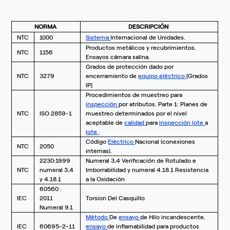
NORMA
DESCRIPCIÓN
NTC
1000
Sistema
Internacional de Unidades.
Productos metálicos y recubrimientos.
NTC
1156
Ensayos cámara salina.
Grados de protección dado por
NTC
3279
encerramiento de
equipo
eléctrico
[Grados
IP]
Procedimientos de muestreo para
inspección
por atributos. Parte 1: Planes de
NTC
ISO 2859-1
muestreo determinados por el nivel
aceptable de
calidad
para
inspección
lote
a
lote
.
Código
Eléctrico
Nacional (conexiones
NTC
2050
internas).
2230:1999
Numeral 3,4 Verificación de Rotulado e
NTC
numeral 3,4
Imborrabilidad y numeral 4.18.1 Resistencia
y 4.18.1
a la Oxidación
60560 :
IEC
2011
Torsion Del Casquillo
Numeral 9.1
Método
De
ensayo
de Hilo incandescente,
IEC
60695-2-11
ensayo
de inflamabilidad para productos