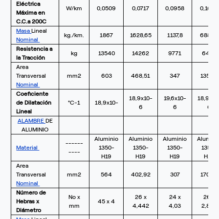
Eléctrica
W/km
0,0509
0,0717
0,0958
0,1686
Máxima en
C.C.a 200C
Masa
Lineal
kg./km.
1867
1628,65
1137,8
688,31
Nominal
Resistencia a
kg
13540
14262
9771
6400
la Tracción
Area
Transversal
mm2
603
468,51
347
135,03
Nominal
Coeficiente
18,9x10-
19,6x10-
18,9x10
de Dilatación
°C-1
18,9x10-
6
6
6
Lineal
ALAMBRE
DE
ALUMINIO
Aluminio
Aluminio
Aluminio
Alumini
------
Material
1350-
1350-
1350-
1350-
----
H19
H19
H19
H19
Area
Transversal
mm2
564
402,92
307
170,32
Nominal
Número de
No x
26 x
24 x
26 x
Hebras x
45 x 4
mm
4,442
4,03
2,888
Diámetro