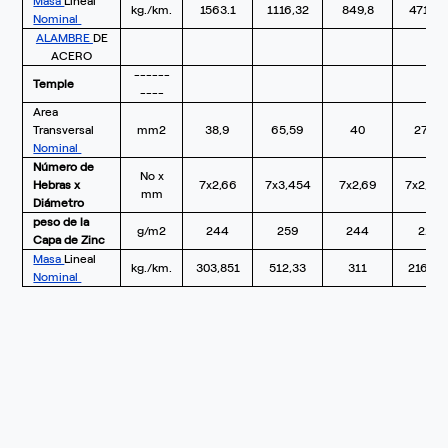
Masa
Lineal
kg./km.
1563.1
1116,32
849,8
471,88
Nominal
ALAMBRE
DE
ACERO
------
Temple
----
Area
Transversal
mm2
38,9
65,59
40
27,71
Nominal
Número de
No x
Hebras x
7x2,66
7x3,454
7x2,69
7x2,24
mm
Diámetro
peso de la
g/m2
244
259
244
214
Capa de Zinc
Masa
Lineal
kg./km.
303,851
512,33
311
216,44
Nominal