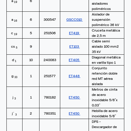
a
6
19
aisladores
poliméricos
Aislador de
a
6
300547
GSCC010
suspensión
16
polimérico 36 kV
Cruceta metálica
c
5
251506
ET419
19
de 2,5 m
Cable semi
cs
9
ET103
aislado 100 mm2
5
35 kV
Diagonal metálica
d
10
240083
ET405
1
en varilla tipo 1
Conjunto
retención doble
g
1
251577
ET448
33
red MT aérea
aislada
Metros de cinta
de acero
j
1
780182
ET450
3
inoxidable 5/8”x
0,03”
Hebilla de acero
j´
2
780351
ET450
3
inoxidable 5/8”
DPS -
Descargador de