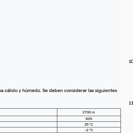
1
ma cálido y húmedo. Se deben considerar las siguientes
1
2700 m
93%
35 °C
-2 °C