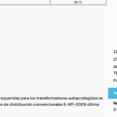
20 °C
1
1
A
T
F
D
requeridas para los transformadores autoprotegidos se
Re
res de distribución convencionales E-MT-0009 última
3