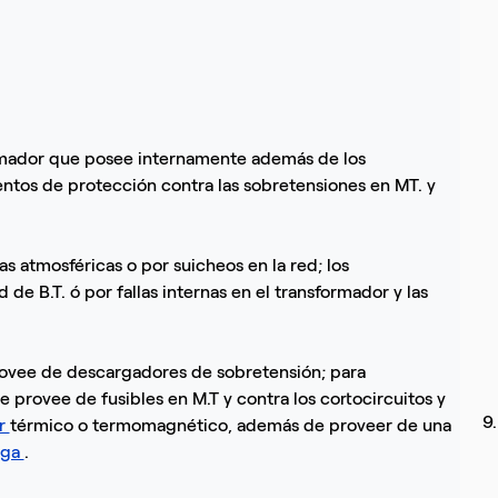
rmador que posee internamente además de los
ntos de protección contra las sobretensiones en MT. y
s atmosféricas o por suicheos en la red; los
d de B.T. ó por fallas internas en el transformador y las
rovee de descargadores de sobretensión; para
e provee de fusibles en M.T y contra los cortocircuitos y
9
or
térmico o termomagnético, además de proveer de una
rga
.