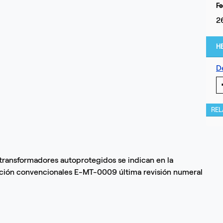
Fe
2
H
D
RE
 transformadores autoprotegidos se indican en la
ución convencionales E-MT-0009 última revisión numeral