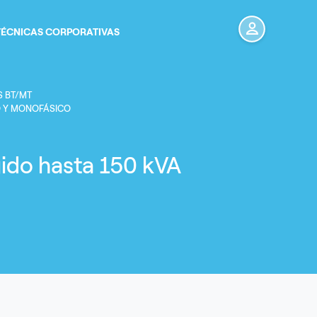
TÉCNICAS CORPORATIVAS
Menú de cuenta de usua
ayuda a la navegación
S BT/MT
O Y MONOFÁSICO
ido hasta 150 kVA