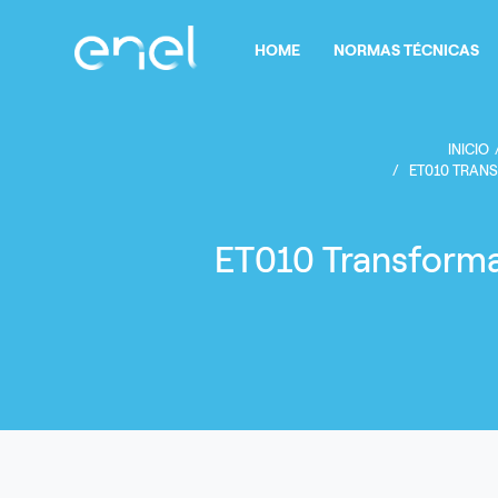
Pasar al contenido principal
Navegación principal
HOME
NORMAS TÉCNICAS
INICIO
ET010 TRAN
ET010 Transforma