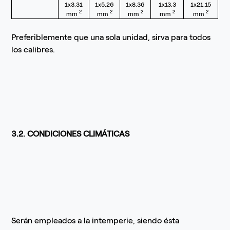
1x3.31
1x5.26
1x8.36
1x13.3
1x21.15
2
2
2
2
2
mm
mm
mm
mm
mm
Preferiblemente que una sola unidad, sirva para todos
los calibres.
3.2. CONDICIONES CLIMÁTICAS
Serán empleados a la intemperie, siendo ésta