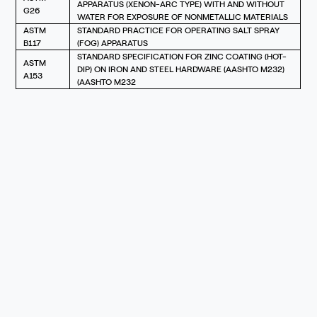
APPARATUS (XENON-ARC TYPE) WITH AND WITHOUT
G26
WATER FOR EXPOSURE OF NONMETALLIC MATERIALS
ASTM
STANDARD PRACTICE FOR OPERATING SALT SPRAY
B117
(FOG) APPARATUS
STANDARD SPECIFICATION FOR ZINC COATING (HOT-
ASTM
DIP) ON IRON AND STEEL HARDWARE (AASHTO M232)
A153
(AASHTO M232