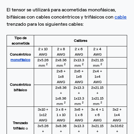
El tensor se utilizará para acometidas monofásicas,
bifásicas con cables concéntricos y trifásicos con
cable
trenzado para los siguientes cables:
Tipo de
Calibres
acometida
2 x 10
2 x 8
2 x 6
2 x 4
Concéntrico
AWG
AWG
AWG
AWG
monofásico
2x5.26
2x8.36
2x13.3
2x21.15
2
2
2
2
mm
mm
mm
mm
2x8
+
2x6
+
2x4
+
1x8
1x6
1x4
AWG
AWG
AWG
Concéntrico
2x8.36
2x13.3
2x21.15
bifásico
+
+
+
1x8.36
1x13.3
1x21.15
2
2
2
mm
mm
mm
3x10
+
3 x 8
+
3x6
+
3x 4
+
1
3x2
+
1x12
1 x 10
1 x 8
x 6
1x4
AWG
AWG
AWG
AWG
AWG
Trenzado
3x5.26
3x8.36
3x13.3
3x21.15
3x33.62
trifásic
o
+
+
+
+
+