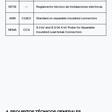
RETIE
--
Reglamento técnico de Instalaciones eléctricas
ANSI
C119.2
Standard on separable insulated connectors
8.3 kV and 8.3/14.4 kV Probe for Separable
NEMA
CC4
Insulated Load break Connectors
4. REQUISITOS TÉCNICOS GENERALES