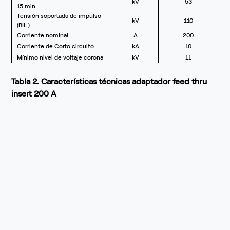
kV
53
15 min
Tensión soportada de impulso
kV
110
(BIL )
Corriente nominal
A
200
Corriente de Corto circuito
kA
10
Mínimo nivel de voltaje corona
kV
11
Tabla 2. Características técnicas adaptador feed thru
insert 200 A