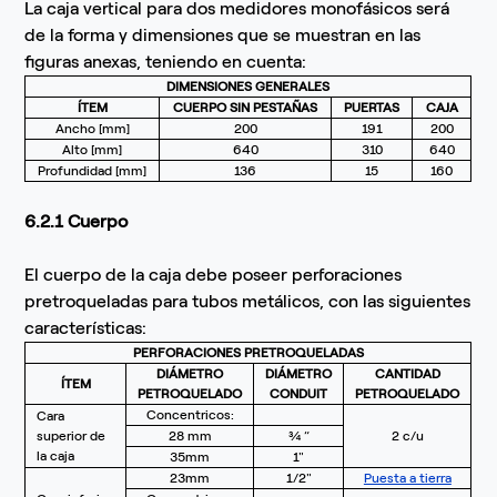
La caja vertical para dos medidores monofásicos será
de la forma y dimensiones que se muestran en las
figuras anexas, teniendo en cuenta:
DIMENSIONES GENERALES
ÍTEM
CUERPO SIN PESTAÑAS
PUERTAS
CAJA
Ancho [mm]
200
191
200
Alto [mm]
640
310
640
Profundidad [mm]
136
15
160
6.2.1 Cuerpo
El cuerpo de la caja debe poseer perforaciones
pretroqueladas para tubos metálicos, con las siguientes
características:
PERFORACIONES PRETROQUELADAS
DIÁMETRO
DIÁMETRO
CANTIDAD
ÍTEM
PETROQUELADO
CONDUIT
PETROQUELADO
Concentricos:
Cara
superior de
28 mm
¾ “
2 c/u
la caja
35mm
1"
23mm
1/2"
Puesta a tierra