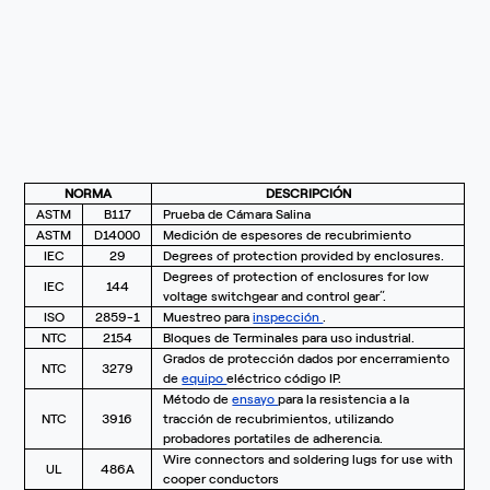
NORMA
DESCRIPCIÓN
ASTM
B117
Prueba de Cámara Salina
ASTM
D14000
Medición de espesores de recubrimiento
IEC
29
Degrees of protection provided by enclosures.
Degrees of protection of enclosures for low
IEC
144
voltage switchgear and control gear”.
ISO
2859-1
Muestreo para
inspección
.
NTC
2154
Bloques de Terminales para uso industrial.
Grados de protección dados por encerramiento
NTC
3279
de
equipo
eléctrico código IP.
Método de
ensayo
para la resistencia a la
NTC
3916
tracción de recubrimientos, utilizando
probadores portatiles de adherencia.
Wire connectors and soldering lugs for use with
UL
486A
cooper conductors