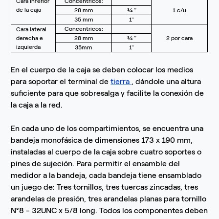
Cara inferior
Concentricos:
de la caja
28 mm
¾ “
1 c/u
35 mm
1"
Concentricos:
Cara lateral
derecha e
28 mm
¾ “
2 por cara
izquierda
35mm
1"
En el cuerpo de la caja se deben colocar los medios
para soportar el terminal de
tierra
, dándole una altura
suficiente para que sobresalga y facilite la conexión de
la caja a la red.
En cada uno de los compartimientos, se encuentra una
bandeja monofásica de dimensiones 173 x 190 mm,
instaladas al cuerpo de la caja sobre cuatro soportes o
pines de sujeción. Para permitir el ensamble del
medidor a la bandeja, cada bandeja tiene ensamblado
un juego de: Tres tornillos, tres tuercas zincadas, tres
arandelas de presión, tres arandelas planas para tornillo
N°8 - 32UNC x 5/8 long. Todos los componentes deben