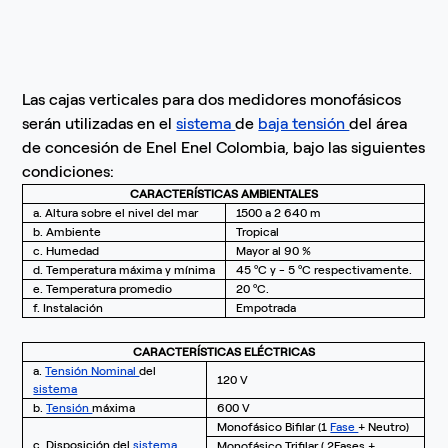
Las cajas verticales para dos medidores monofásicos
serán utilizadas en el
sistema
de
baja tensión
del área
de concesión de Enel Enel Colombia, bajo las siguientes
condiciones:
CARACTERÍSTICAS AMBIENTALES
a. Altura sobre el nivel del mar
1500 a 2 640 m
b. Ambiente
Tropical
c. Humedad
Mayor al 90 %
d. Temperatura máxima y mínima
45 ºC y - 5 ºC respectivamente.
e. Temperatura promedio
20 ºC.
f. Instalación
Empotrada
CARACTERÍSTICAS ELÉCTRICAS
a.
Tensión Nominal
del
120 V
sistema
b.
Tensión
máxima
600 V
Monofásico Bifilar (1
Fase
+ Neutro)
c. Disposición del
sistema
Monofásico Trifilar ( 2Fases +