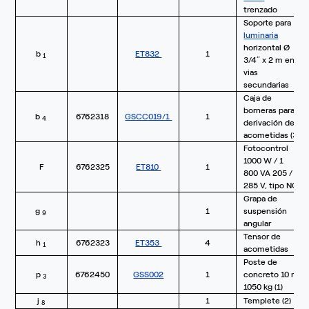
trenzado
Soporte para
luminaria
horizontal Ø
b
ET832
1
1
3/4” x 2 m en
vias
secundarias
Caja de
borneras para
b
6762318
GSCC019/1
1
4
derivación de
acometidas (3)
Fotocontrol
1000 W / 1
F
6762325
ET810
1
800 VA 205 /
285 V, tipo NC
Grapa de
g
1
suspensión
9
angular
Tensor de
h
6762323
ET353
4
1
acometidas
Poste de
p
6762450
GSS002
1
concreto 10 m
3
1050 kg (1)
j
1
Templete (2)
8