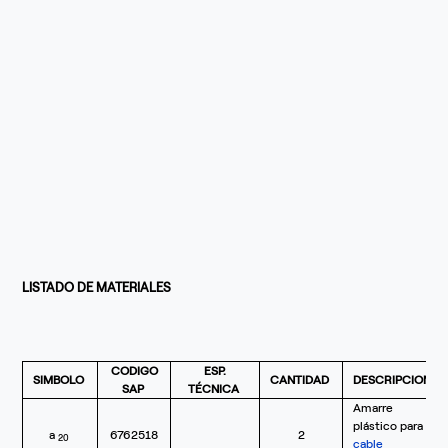
LISTADO DE MATERIALES
CODIGO
ESP.
SIMBOLO
CANTIDAD
DESCRIPCION
SAP
TÉCNICA
Amarre
plástico para
a
6762518
2
20
cable