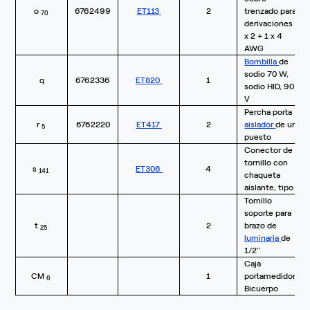
o
6762499
ET113
2
trenzado para
70
derivaciones 3
x 2 + 1 x 4
AWG
Bombilla
de
sodio 70 W,
q
6762336
ET820
1
sodio HID, 90
V
Percha porta
r
6762220
ET417
2
aislador
de un
5
puesto
Conector de
tornillo con
s
ET306
4
141
chaqueta
aislante, tipo 2
Tornillo
soporte para
t
2
brazo de
25
luminaria
de
1/2"
Caja
CM
1
portamedidor
6
Bicuerpo