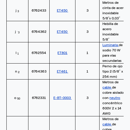
Metros de
cinta de acero
j
6762433
ET450
3
3
inoxidable
5/8”x 0,03”
Hebilla de
acero
j
6764362
ET450
3
´3
inoxidable
5/8”
Luminaria
de
sodio 70 W
l
6762554
ET801
1
1
para vías
secundarias
Perno de ojo
n
6764363
ET461
1
tipo 2 (5/8” x
2
254 mm)
Metros de
cable
de
cobre aislado
o
6762331
E-BT-0003
3
con
neutro
50
concéntrico
600V 2 x 14
AWG
Metros de
cable
de
cobre