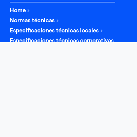
Home
Normas técnicas
Especificaciones técnicas locales
Especificaciones técnicas corporativas
ENLACES DE INTERÉS
Solicitud de factibilidad de servicio
Radicación de proyectos de Conexión
Boletín mensual